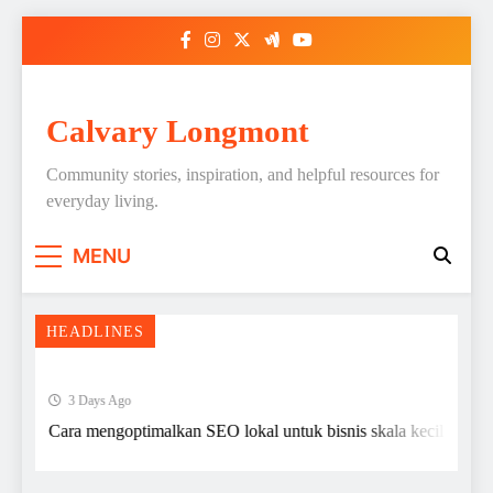
Skip
to
content
Calvary Longmont
Community stories, inspiration, and helpful resources for
everyday living.
MENU
HEADLINES
3 Days Ago
Cara mengoptimalkan SEO lokal untuk bisnis skala kecil